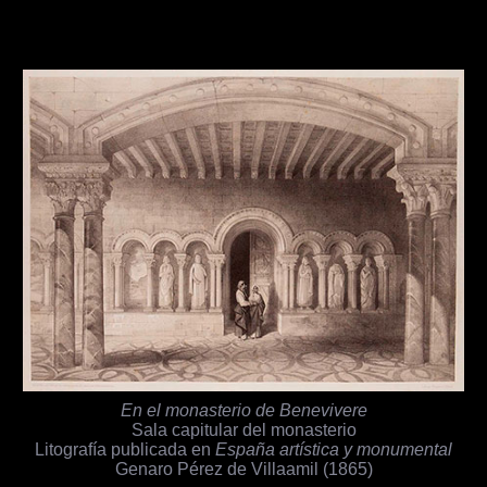
En el monasterio de Benevivere
Sala capitular del monasterio
Litografía publicada en
España artística y monumental
Genaro Pérez de Villaamil (1865)