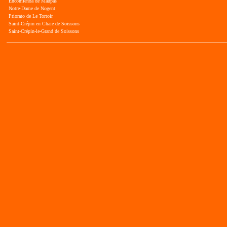
Encomienda de Maupas
Notre-Dame de Nogent
Priorato de Le Tortoir
Saint-Crépin en Chaie de Soissons
Saint-Crépin-le-Grand de Soissons