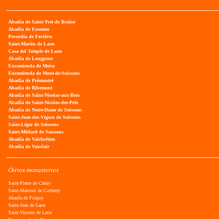
Abadía de Saint-Yvet de Braine
Abadía de Essomes
Pavordía de Favières
Saint-Martin de Laon
Casa del Temple de Laon
Abadía de Longpont
Encomienda de Moisy
Encomienda de Mont-de-Soissons
Abadía de Prémontré
Abadía de Ribemont
Abadía de Saint-Nicolas-aux-Bois
Abadía de Saint-Nicolas-des-Prés
Abadía de Notre-Dame de Soissons
Saint-Jean-des-Vignes de Soissons
Saint-Léger de Soissons
Saint-Médard de Soissons
Abadía de Valchrétien
Abadía de Vauclair
Otrios monasterios
Saint-Pierre de Chézy
Saint-Marcoul de Corbeny
Abadía de Foigny
Saint-Jean de Laon
Saint-Vincent de Laon