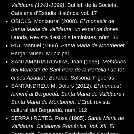
Valldaura (1241-1399)
. Butlletí de la Societat
Catalana d’Estudis Històrics, vol. 17
OBIOLS, Montserrat (2008).
El monestir de
Santa Maria de Valldaura, un espai de dones
.
Duoda, Revista d'estudis feministes, núm. 36
RIU, Manuel (1966).
Santa Maria de Montbenet
.
Berga: Museu Municipal
SANTAMARIA ROVIRA, Joan (1935).
Memòries
del Monestir de Sant Pere de la Portella i de tot
el seu Abadiat i Baronia.
Solsona: Figueras
SANTANDREU, M. Dolors (2012).
El monacat
femení al Berguedà. Santa Maria de Valldaura i
Santa Maria de Montbenet
. L’Erol, revista
cultural del Berguedà, núm. 112
SERRA i ROTÉS, Rosa (1985).
Santa Maria de
Valldaura. Catalunya Romànica. Vol. XII. El