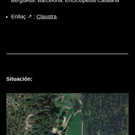
Berguedà
. Barcelona: Enciclopèdia Catalana
Enllaç ↗ :
Claustra
Situación: