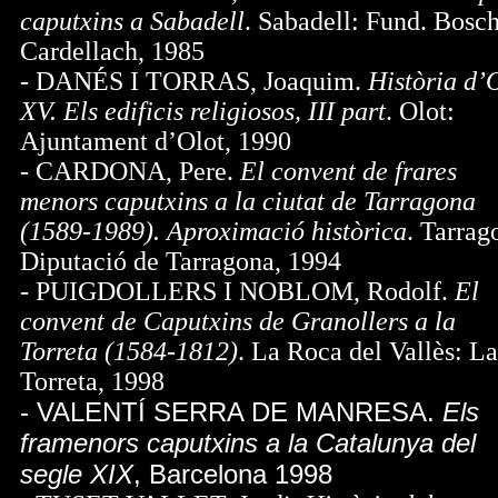
caputxins a Sabadell
. Sabadell: Fund. Bosch
Cardellach, 1985
- DANÉS I TORRAS, Joaquim.
Història d’
XV. Els edificis religiosos, III part
. Olot:
Ajuntament d’Olot, 1990
- CARDONA, Pere.
El convent de frares
menors caputxins a la ciutat de Tarragona
(1589-1989). Aproximació històrica
. Tarrag
Diputació de Tarragona, 1994
- PUIGDOLLERS I NOBLOM, Rodolf.
El
convent de Caputxins de Granollers a la
Torreta (1584-1812)
. La Roca del Vallès: La
Torreta, 1998
- VALENTÍ SERRA DE MANRESA.
Els
framenors caputxins a la Catalunya del
segle XIX
, Barcelona 1998