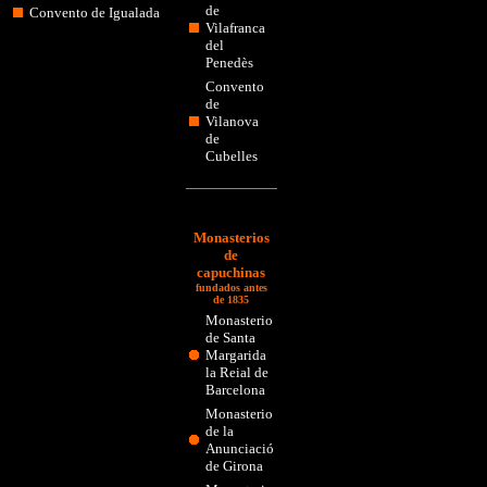
de
Convento de Igualada
Vilafranca
del
Penedès
Convento
de
Vilanova
de
Cubelles
Monasterios
de
capuchinas
fundados antes
de 1835
Monasterio
de Santa
Margarida
la Reial de
Barcelona
Monasterio
de la
Anunciació
de Girona