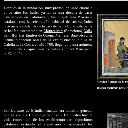
Después de la fundación, muy pronto, en unos cuatro o
cinco años los frailes ya tenían una docena de casas
establecidas en Catalunya y fue erigida una Provincia
catalana, con la celebración habitual de sus capítulos
provinciales. Además de la casa de Santa Eulalia de Sarrià
se habían establecido en
Montcalvari
(Barcelona),
Valls
,
Sant Boi
,
Les Ermites de Girona
,
Manresa
,
Banyoles
... la
última fundación antes de la exclaustración fue la de
Calella de la Costa
, el año 1700, llegando a una treintena
de conventos capuchinos extendidos por el Principado
de Cataluña.
Comida fraterna en la p
Imagen facilitada por el
San Lorenzo de Brindisi, cuando era ministro general,
con su visita a Catalunya en el año 1603 estructuró la
vida conventual de los establecimientos capuchinos
catalanes evitando el eremitismo y acercando los