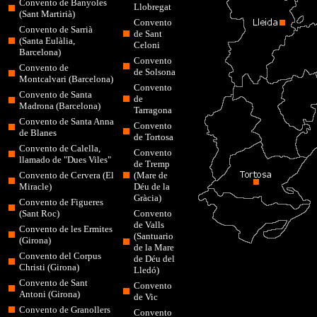
Convento de Banyoles
Llobregat
(Sant Martirià)
Convento
Convento de Sarrià
de Sant
(Santa Eulàlia,
Celoni
Barcelona)
Convento
Convento de
de Solsona
Montcalvari (Barcelona
)
Convento
Convento de Santa
de
Madrona (Barcelona)
Tarragona
Convento de Santa Anna
Convento
de Blanes
de Tortosa
Convento de Calella,
Convento
llamado de "Dues Viles"
de Tremp
Convento de Cervera (El
(Mare de
Miracle)
Déu de la
Gràcia)
Convento de Figueres
(Sant Roc)
Convento
de Valls
Convento de les Ermites
(Santuario
(Girona)
de la Mare
Convento del Corpus
de Déu del
Christi (Girona)
Lledó)
Convento de Sant
Convento
Antoni (Girona)
de Vic
Convento de Granollers
Convento