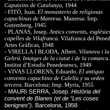
Caputxins de Catalunya
, 1944
- FITÓ, Juan.
El monasterio de religiosas
capuchinas de Manresa
. Manresa: Imp.
Gutemberg, 1945
- PLANAS, Josep.
Antics convents, esglésies
capelles de Vilafranca
. Vilafranca del Pened
Artes Gráficas, 1948
- VIRELLA I BLODA, Albert.
Vilanova i la
Geltrú. Imatges de la ciutat i de la comarca
.
Institut d’Estudis Penedesencs, 1949
- VIVAS LLORENS, Eduardo.
El antiguo
convento capuchino de Calella y su orden
tercera
. Barcelona: Imp. Myria, 1955
- MAURI SERRA, Josep.
Història del
convent de Blanes (el de “Les coses
benignes”)
. Barcelona, 1958