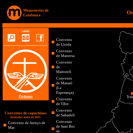
Monasterios de
Or
Catalunya
català
Convento
de Lleida
Convento
de Manresa
Convento
de
Martorell
Convento
de Mataró
(La
Esperança)
Órdenes
Convento
de 'Olot
Convento
Conventos de capuchinos
de Sabadell
fundados antes de 1835
Convento
Convento de Arenys de
de Sant Boi
Mar
de