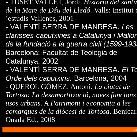
- TUSET VALLET, Jordi.
Història del santu
de la Mare de Déu del Lledó
. Valls: Institut 
´estudis Vallencs, 2001
- VALENTÍ SERRA DE MANRESA.
Les
clarisses-caputxines a Catalunya i Mallor
de la fundació a la guerra civil (1599-193
Barcelona: Facultat de Teologia de
Catalunya, 2002
- VALENTÍ SERRA DE MANRESA.
El T
Orde dels caputxins
. Barcelona, 2004
-
QUEROL GÓMEZ, Antoni.
La ciutat de
Tortosa: La desamortització, noves funcions 
usos urbans
. A
Patrimoni i economia a les
comarques de la diòcesi de Tortosa
. Benicar
Onada Ed., 2008
Ba