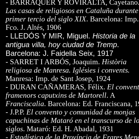
- BARRAQUER Y ROVIRALTA, Cayetano
Las casas de religiosos en Cataluña durante
primer tercio del siglo XIX
. Barcelona: Imp.
Fco. J. Altés, 1906
- LLEDÓS Y MIR, Miguel.
Historia de la
antigua villa, hoy ciudad de Tremp
.
Barcelona: J. Faidella Seix, 1917
- SARRET I ARBÓS, Joaquim.
Història
religiosa de Manresa. Iglésies i convents.
Manresa: Imp. de Sant Josep, 1924
- DURAN CAÑAMERAS, Félix.
El convent
framenors caputxins de Martorell
. A
Franciscalia
. Barcelona: Ed. Franciscana, 
- J.P.P.
El convento y comunidad de monjas
capuchinas de Mataró en el transcurso de l
siglos
. Mataró: Ed. H. Abadal, 1931
-
Estadística de la Província de Frares Men