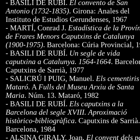
- BASILI DE RUBÍ.
El convento de San
Antonio (1732-1835)
. Girona: Anales del
Instituto de Estudios Gerundenses, 1967
- MARTÍ, Conrad J.
Estadística de la Proví
de Frares Menors Caputxins de Catalunya
(1900-1975)
. Barcelona: Cúria Provincial, 
- BASILI DE RUBÍ.
Un segle de vida
caputxina a Catalunya. 1564-1664
. Barcelo
Caputxins de Sarrià, 1977
- SALICRÚ I PUIG, Manuel.
Els cementiris
Mataró
. A
Fulls del Museu Arxiu de Santa
Maria
. Núm. 13. Mataró, 1982
- BASILI DE RUBÍ.
Els caputxins a la
Barcelona del segle XVIII. Aproximació
històrico-bibliogràfica
. Caputxins de Sarrià.
Barcelona, 1984
- ALSINA GIRALY, Joan.
El convent dels p