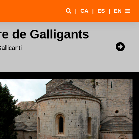
|
CA
|
ES
|
EN
e de Galligants
allicanti