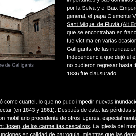
por la Selva y el Baix Empo
general, el papa Clemente VI
Sant Miquel de Fluvià (Alt 
que se encontraban en franc
fue víctima en varias ocasio
Galligants, de las inundacio
Independencia que dejó el e
re de Galligants
no pudieron regresar hasta 1
1836 fue clausurado.
lizó como cuartel, lo que no pudo impedir nuevas inundac
afectar (en 1843 y 1861). Después de esto, las pérdidas 
 mobiliario procedente de otros lugares, especialment
t Josep, de los carmelitas descalzos
. La iglesia del mo
funciones en calidad de parroquia, mientras que las dem