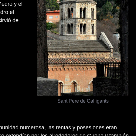
edro y el
dro el
irvió de
Sant Pere de Galligants
unidad numerosa, las rentas y posesiones eran
se extendían por los alrededores de Girona y también