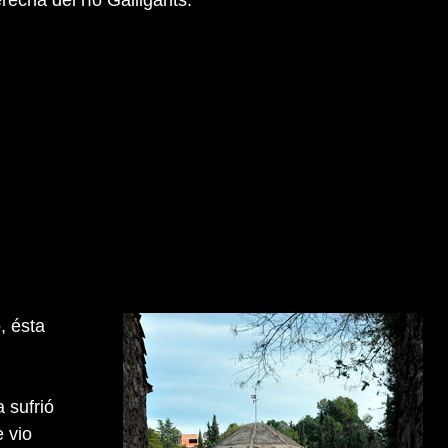
, ésta
 sufrió
 vio