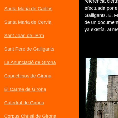
referencia cier
efectuada por e
Galligants. E. M
de un document
ya existía, al 