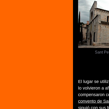
Sant Pe
El lugar se uti
lo volvieron a 
compensaron con
convento de San
siguió con sus 