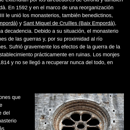
rdà. En 1592 y en el marco de una reorganización
II le unió los monasterios, también benedictinos,
Empordà)
y
Sant Miquel de Cruïlles (Baix Empordà)
,
a decadencia. Debido a su situación, el monasterio
nes de las guerras y, por su proximidad al río
nes. Sufrió gravemente los efectos de la guerra de la
stablecimiento prácticamente en ruinas. Los monjes
814 y no se llegó a recuperar nunca del todo, en
iones que
se
e del
nasterio
ás