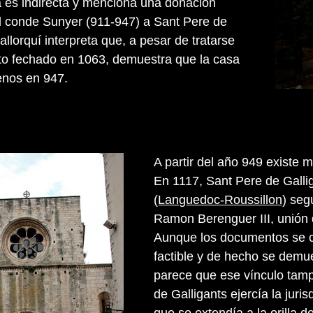
ta es indirecta y menciona una donación
l conde Sunyer (911-947) a Sant Pere de
allorquí interpreta que, a pesar de tratarse
o fechado en 1063, demuestra que la casa
menos en 947.
A partir del año 949 existe 
En 1117, Sant Pere de Galli
(Languedoc-Roussillon)
segú
Ramon Berenguer III, unión 
Aunque los documentos se c
factible y de hecho se demue
parece que ese vínculo tam
de Galligants ejercía la juris
que se extendía a la orilla d