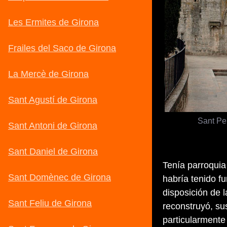
Sant Pe
Tenía parroquia 
habría tenido f
disposición de l
reconstruyó, su
particularmente