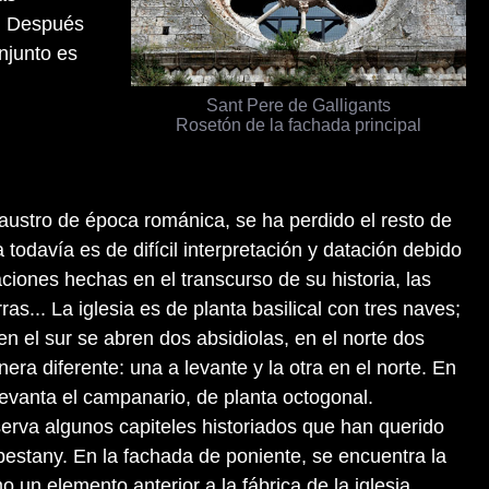
0. Después
onjunto es
Sant Pere de Galligants
Rosetón de la fachada principal
claustro de época románica, se ha perdido el resto de
odavía es de difícil interpretación y datación debido
aciones hechas en el transcurso de su historia, las
as... La iglesia es de planta basilical con tres naves;
 en el sur se abren dos absidiolas, en el norte dos
ra diferente: una a levante y la otra en el norte. En
levanta el campanario, de planta octogonal.
nserva algunos capiteles historiados que han querido
bestany. En la fachada de poniente, se encuentra la
 un elemento anterior a la fábrica de la iglesia