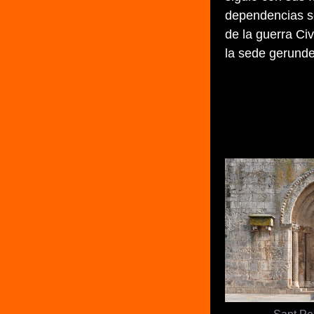
dependencias s
de la guerra Civ
la sede gerund
Sant Pe