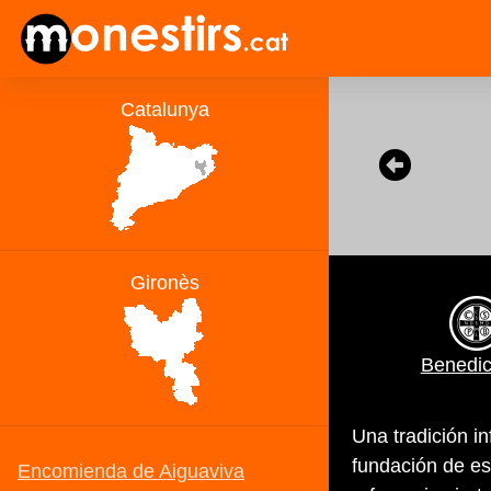
Benedic
Una tradición in
fundación de e