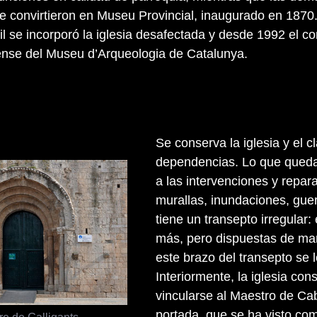
e convirtieron en Museu Provincial, inaugurado en 187
il se incorporó la iglesia desafectada y desde 1992 el c
ense del Museu d’Arqueologia de Catalunya.
Se conserva la iglesia y el 
dependencias. Lo que queda t
a las intervenciones y repar
murallas, inundaciones, guerr
tiene un transepto irregular:
más, pero dispuestas de mane
este brazo del transepto se 
Interiormente, la iglesia co
vincularse al Maestro de Ca
portada, que se ha visto como
re de Galligants