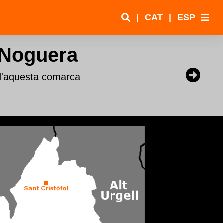
|
CAT
|
ESP
 Noguera
 d'aquesta comarca