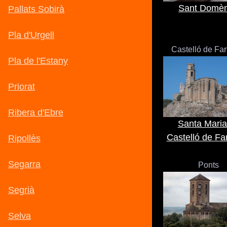
Sant Domè
Castelló de Fa
Santa Maria
Castelló de Fa
Ponts