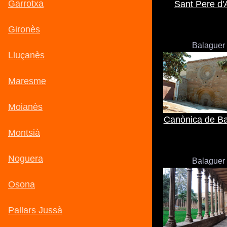
Sant Pere d'
Balaguer
Canònica de Ba
Balaguer