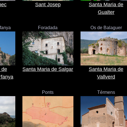
nec
Sant Josep
Santa Maria de
Gualter
rfanya
Foradada
Os de Balaguer
 de
Santa Maria de Salgar
Santa Maria de
rfanya
Vallverd
Ponts
Térmens