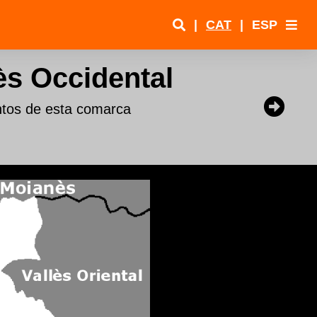
|
CAT
|
ESP
ès Occidental
ntos de esta comarca