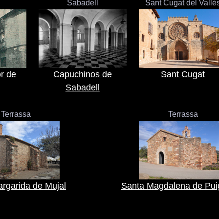
Sabadell
Sant Cugat del Vallè
r de
Capuchinos de
Sant Cugat
Sabadell
Terrassa
Terrassa
rgarida de Mujal
Santa Magdalena de Pui