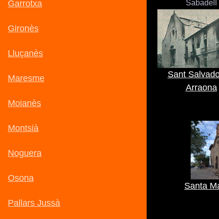
Sabadell
Sant Salvado
Arraona
Santa Ma