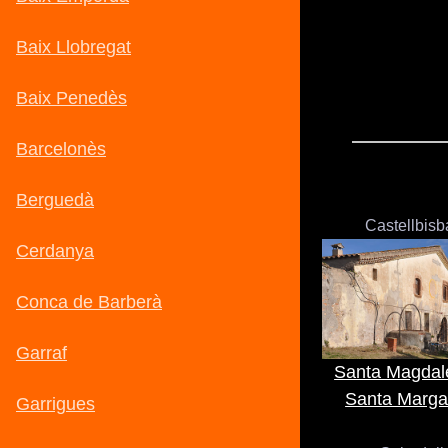
Castellbisb
Santa Magdal
Santa Marga