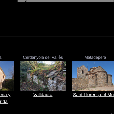
al
Cerdanyola del Vallès
Matadepera
ena y
Valldaura
Sant Llorenç del Mu
rida