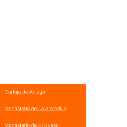
Cartuja de Aniago
Monasterio de La Armedilla
Monasterio de El Bueso