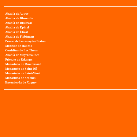
Abadía de Autrey
Abadía de Bleurville
Abadía de Droiteval
Abadía de Épinal
Abadía de Étival
Abadía de Flabémont
Priorat de Fontenoy-le-Château
Monestir de Habend
Cordeliers de Les Thons
Abadía de Moyenmoutier
Priorato de Relanges
Monasterio de Remiremont
Monasterio de Saint-Dié
Monasterio de Saint-Mont
Monasterio de Senones
Encomienda de Xugney