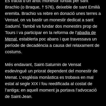
Es tracta d’un antic monestir fundat per sant
Brachio (o Braque, † 576), deixeble de sant Emilià
eremita. Brachio va rebre en donació unes terres a
Vensat, on va bastir un monestir dedicat a sant
Sadurní. També va fundar dos monestirs prop de
Tours i va participar en la reforma de l’
abadia de
Menat
, establerta poc abans i que travessava un
període de decadència a causa del relaxament de
costums.
Més endavant, Saint-Saturnin de Vensat
esdevingué un priorat dependent del monestir de
Menat. L’església monàstica es trobava en mal
estat al segle XIX i fou reedificada al costat de
l’antiga; en aquell moment ja portava l’advocació
de Saint-Jean.