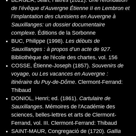
BERGER, Jean; i altres (2022).
Une refondation
de l’évêque d’Auvergne Étienne II en Lembron et
l’implantation des clunisiens en Auvergne à
Sauxillanges: un dossier documentaire
complexe
. Éditions de la Sorbonne
BUC, Philippe (1998).
Les débuts de
Sauxillanges : à propos d’un acte de 927
.
Bibliothèque de l'école des chartes, vol. 156
COSSE, Étienne-Joseph (1857).
Souvenirs de
voyage, ou Les vacances en Auvergne :
itinéraire du Puy-de-Dôme
. Clermont-Ferrand:
Thibaud
DONIOL, Henri; ed. (1861).
Cartulaire de
Sauxillanges
. Mémoires de l'Académie des
sciences, belles-lettres et arts de Clermont-
Ferrand, vol. III. Clermont-Ferrand: Thibaud
SAINT-MAUR, Congregació de (1720).
Gallia