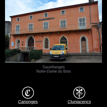
Sauxillanges
Notre-Dame du Bois
Canonges
Cluniacencs