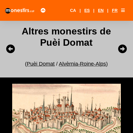
CA
|
ES
|
EN
|
FR
Altres monestirs de
Puèi Domat
(
Puèi Domat
/
Alvèrnia-Roine-Alps)