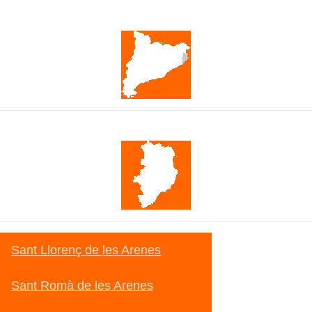
Catalunya
Baix Empordà
Sant Llorenç de les Arenes
Sant Romà de les Arenes