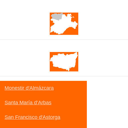
Castella i Lleó
Lleó
Monestir d'Almázcara
Santa María d’Arbas
San Francisco d'Astorga