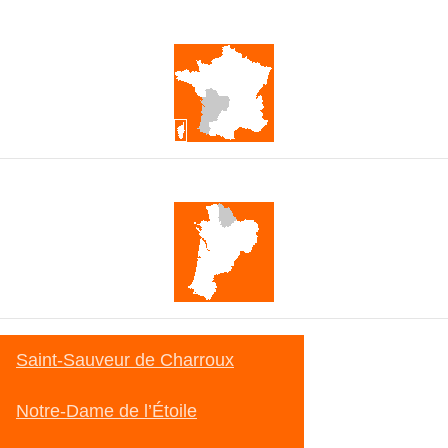
França
Nova Aquitània
Saint-Sauveur de Charroux
Notre-Dame de l’Étoile