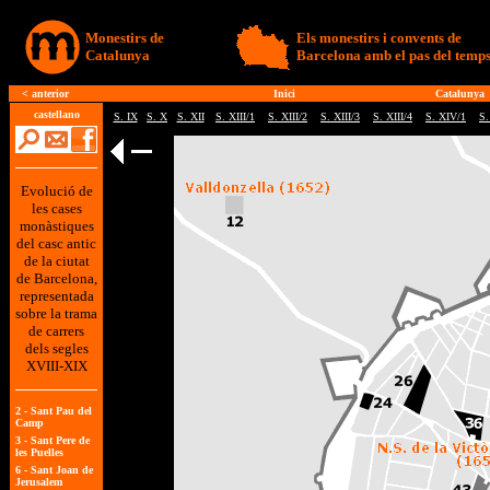
Monestirs de
Els monestirs i convents de
Catalunya
Barcelona amb el pas del temp
<
anterior
Inici
Catalunya
castellano
S. IX
S. X
S. XII
S. XIII/1
S. XIII/2
S. XIII/3
S. XIII/4
S. XIV/1
S.
Evolució de
les cases
monàstiques
del casc antic
de la ciutat
de Barcelona,
representada
sobre la trama
de carrers
dels segles
XVIII-XIX
2 -
Sant Pau del
Camp
3 -
Sant Pere de
les Puelles
6 -
Sant Joan de
Jerusalem