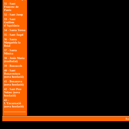
31 -
Sant
Francesc de
Paula
32 -
Sant Josep
33 -
Sant
Guillem
d'Aquitània
34 -
Santa Teresa
35 -
Sant Àngel
36 -
Santa
Margarida la
Reial
37 -
Santa
Mònica
38 -
Jesús Maria
(traslladat)
39 -
Bonsuccés
40 -
Sant
Bonaventura
(nova fundació)
41 -
Bonanova
(nova fundació)
42 -
Sant Pere
Nolasc (nova
fundació)
43 -
L'Encarnació
(nova fundació)
Bal