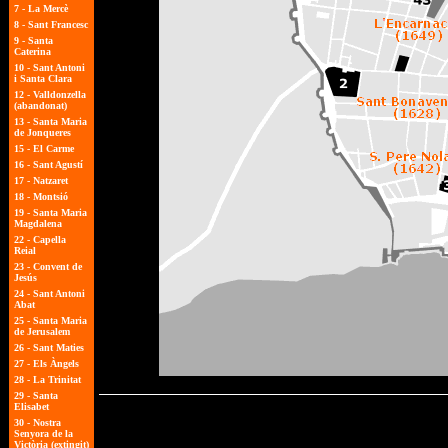
7 -
La Mercè
8 -
Sant Francesc
9 -
Santa
Caterina
10 -
Sant Antoni
i Santa Clara
12 -
Valldonzella
(abandonat)
13 -
Santa Maria
de Jonqueres
15 -
El Carme
16 -
Sant Agustí
17 -
Natzaret
18 -
Montsió
19 -
Santa Maria
Magdalena
22 -
Capella
Reial
23 -
Convent de
Jesús
24 -
Sant Antoni
Abat
25 -
Santa Maria
de Jerusalem
26 -
Sant Maties
27 -
Els Àngels
28 -
La Trinitat
29 -
Santa
Elisabet
30 -
Nostra
Senyora de la
Victòria (extingit)